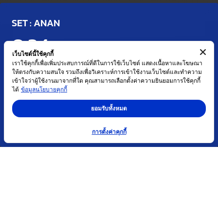
SET : ANAN
0.34
THB
เว็บไซต์นี้ใช้คุกกี้
ปรับปรุงเมื่อ : 07 ส.ค. 2569 17:03
เราใช้คุกกี้เพื่อเพิ่มประสบการณ์ที่ดีในการใช้เว็บไซต์ แสดงเนื้อหาและโฆษณา
ให้ตรงกับความสนใจ รวมถึงเพื่อวิเคราะห์การเข้าใช้งานเว็บไซต์และทำความ
เข้าใจว่าผู้ใช้งานมาจากที่ใด คุณสามารถเลือกตั้งค่าความยินยอมการใช้คุกกี้
เปลี่ยนแปลง (%)
ปริมาณซื้อขาย (หุ้น)
ช่วงราคาระหว่างวัน
ได้
ข้อมูลนโยบายคุกกี้
0.00 (0.00%)
1,021,602
0.33 - 0.34
ยอมรับทั้งหมด
การตั้งค่าคุกกี้