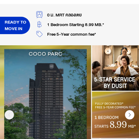
0 ม. MRT คลองเตย
READY TO
1 Bedroom Starting 8.99 MB.*
MOVE IN
Free 5-Year common fee*