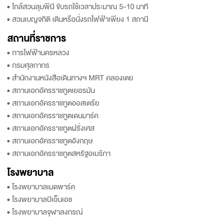
ใกล้สวนลุมพินี ขับรถใช้เวลาประมาณ 5-10 นาที
สวนเบญจกิติ เดินหรือนั่งรถไฟฟ้าเพียง 1 สถานี
สถานที่ราชการ
การไฟฟ้านครหลวง
กรมศุลกากร
สำนักงานหนังสือเดินทางฯ MRT คลองเตย
สถานเอกอัครราชทูตเยอรมัน
สถานเอกอัครราชทูตออสเตรีย
สถานเอกอัครราชทูตเดนมาร์ค
สถานเอกอัครราชทูตฝรั่งเศส
สถานเอกอัครราชทูตอังกฤษ
สถานเอกอัครราชทูตสหรัฐอเมริกา
โรงพยาบาล
โรงพยาบาลเมดพาร์ค
โรงพยาบาลบีเอ็นเอช
โรงพยาบาลจุฬาลงกรณ์