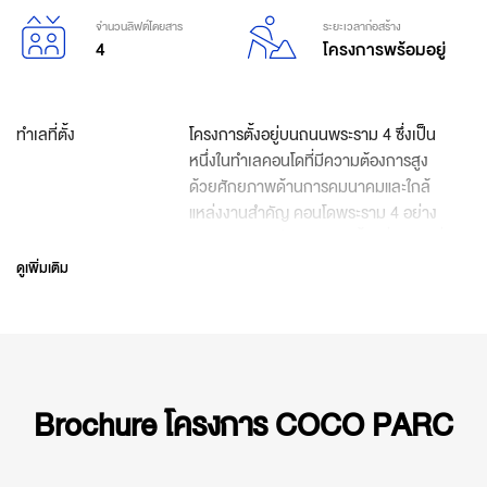
จำนวนลิฟต์โดยสาร
ระยะเวลาก่อสร้าง
4
โครงการพร้อมอยู่
ทำเลที่ตั้ง
โครงการตั้งอยู่บนถนนพระราม 4 ซึ่งเป็น
หนึ่งในทำเลคอนโดที่มีความต้องการสูง
ด้วยศักยภาพด้านการคมนาคมและใกล้
แหล่งงานสำคัญ คอนโดพระราม 4 อย่าง
COCO Parc จึงตอบโจทย์ทั้งผู้ที่มองหาที่
อยู่อาศัยใจกลางเมือง และนักลงทุนที่
ดูเพิ่มเติม
ต้องการผลตอบแทนจากการปล่อยเช่าใน
ย่าน CBD
CRAFTING QUALITY OF
ทุกการอยู่อาศัยจะเต็มไปด้วยคุณค่าแห่ง
LIFE
คุณภาพที่ยั่งยืนสู่อนาคต บนสถานที่ที่ทุก
Brochure โครงการ COCO PARC
คนสามารถมาค้นพบชีวตวิธีใหม่ไปพร้อม
กับการสร้างความสุขที่ไม่สิ้นสุดกับ
ครอบครัวที่คุณรัก