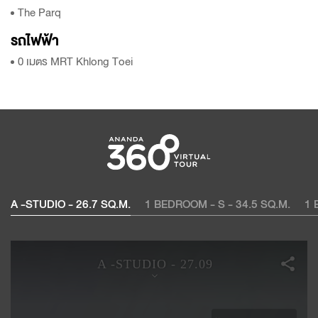
The Parq
รถไฟฟ้า
0 เมตร MRT Khlong Toei
A -STUDIO - 26.7 SQ.M.
1 BEDROOM - S - 34.5 SQ.M.
1 