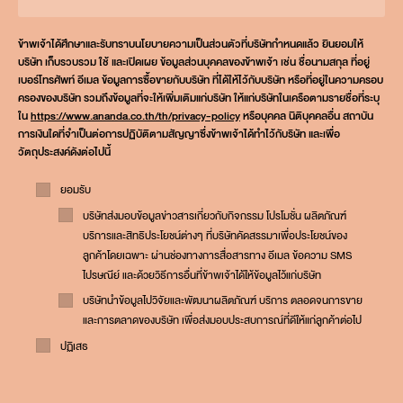
ข้าพเจ้าได้ศึกษาและรับทราบนโยบายความเป็นส่วนตัวที่บริษัทกำหนดแล้ว ยินยอมให้
บริษัท เก็บรวบรวม ใช้ และเปิดเผย ข้อมูลส่วนบุคคลของข้าพเจ้า เช่น ชื่อนามสกุล ที่อยู่
เบอร์โทรศัพท์ อีเมล ข้อมูลการซื้อขายกับบริษัท ที่ได้ให้ไว้กับบริษัท หรือที่อยู่ในความครอบ
ครองของบริษัท รวมถึงข้อมูลที่จะให้เพิ่มเติมแก่บริษัท ให้แก่บริษัทในเครือตามรายชื่อที่ระบุ
ใน
https://www.ananda.co.th/th/privacy-policy
หรือบุคคล นิติบุคคลอื่น สถาบัน
การเงินใดที่จำเป็นต่อการปฏิบัติตามสัญญาซึ่งข้าพเจ้าได้ทำไว้กับริษัท และเพื่อ
วัตถุประสงค์ดังต่อไปนี้
ยอมรับ
บริษัทส่งมอบข้อมูลข่าวสารเกี่ยวกับกิจกรรม โปรโมชั่น ผลิตภัณฑ์
บริการและสิทธิประโยชน์ต่างๆ ที่บริษัทคัดสรรมาเพื่อประโยชน์ของ
ลูกค้าโดยเฉพาะ ผ่านช่องทางการสื่อสารทาง อีเมล ข้อความ SMS
ไปรษณีย์ และด้วยวิธีการอื่นที่ข้าพเจ้าได้ให้ข้อมูลไว้แก่บริษัท
บริษัทนำข้อมูลไปวิจัยและพัฒนาผลิตภัณฑ์ บริการ ตลอดจนการขาย
และการตลาดของบริษัท เพื่อส่งมอบประสบการณ์ที่ดีให้แก่ลูกค้าต่อไป
ปฏิเสธ