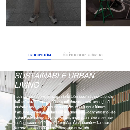
แนวความคิด
สิ่งอำนวยความสะดวก
SUSTAINABLE URBAN
WORLD CLASS SERVICE
LIVING
EXPERIENCE
รูปแบบใหม่ของการอยู่อาศัย
คอนโดหรู ทองหล่อ เพราะการอยู่อาศัยที่ดี ไม่ใช่แค่มองถึงเรื่องความสบายใน
วันนี้ แต่ยังต้องนึกถึงอนาคต นี่คือเหตุผลที่ คัลเจอร์ สรรสร้างการอยู่อาศัย
คอนโดหรู ทองหล่อที่มอบประสบการณ์ที่ทั้งสะดวกและสบาย ด้วยบริการระดับ
โดยคำนึงถึงความสะดวกสบายที่ควบคู่กับความยั่งยืนในทุกมิติ ไม่เฉพาะ
โลก ตั้งแต่เลือกเฟอร์นิเจอร์ในห้อง และ Concierge Service การดูแลความ
สำหรับคุณ แต่เพื่อสังคมและโลกใบนี้ด้วย ทั้งเทคโนโลยีเพื่ออากาศบริสุทธิ์ หรือ
สะอาด จนถึงการจัดการภายในโครงการโดยรวม พร้อมทั้ง On-Demand
Water Replenishment Station จุดรีฟิลน้ำดื่มเพื่อลดการใช้พลาสติก และ
Service ทั้งบริการทำความสะอาดห้อง บริการซักรีด และอื่นๆ ที่ช่วยตอบชีวิต
แนวคิดการออกแบบที่เป็นมิตรกับสิ่งแวดล้อม ทั้งการประหยัดพลังงาน ระบบ
ประจำวันที่แสนยุ่ง และให้คุณรู้สึกเหมือนอยู่ใน โรงแรมแบรนด์มาตรฐานระดับ
จัดการขยะ สอดคล้องไปกับการใช้ชีวิตของคุณอย่างลงตัว