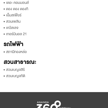
เดอะ คอมมอนส์
ดอง ดอง ดองกิ
เอ็มสเฟียร์
สวนเพลิน
เควิลเลจ
เทอร์มินอล 21
รถไฟฟ้า
สถานีทองหล่อ
สวนสาธารณะ
สวนเบญจสิริ
สวนเบญจกิติ