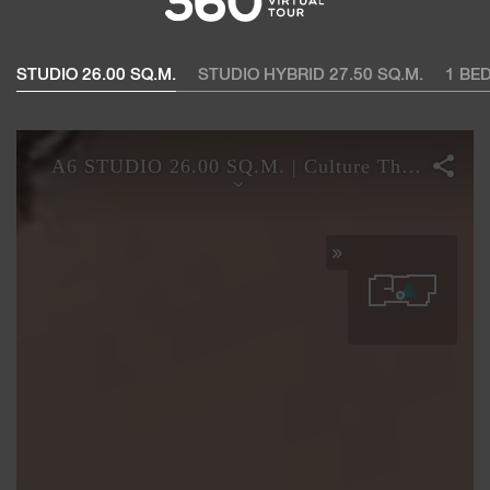
STUDIO 26.00 SQ.M.
STUDIO HYBRID 27.50 SQ.M.
1 BE