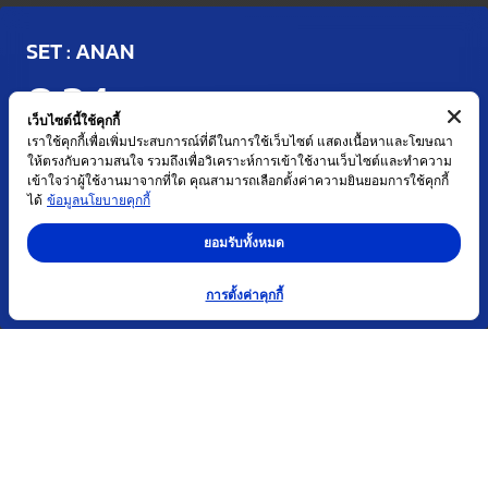
SET : ANAN
0.34
THB
เว็บไซต์นี้ใช้คุกกี้
ปรับปรุงเมื่อ : 07 ส.ค. 2569 17:03
เราใช้คุกกี้เพื่อเพิ่มประสบการณ์ที่ดีในการใช้เว็บไซต์ แสดงเนื้อหาและโฆษณา
ให้ตรงกับความสนใจ รวมถึงเพื่อวิเคราะห์การเข้าใช้งานเว็บไซต์และทำความ
เข้าใจว่าผู้ใช้งานมาจากที่ใด คุณสามารถเลือกตั้งค่าความยินยอมการใช้คุกกี้
เปลี่ยนแปลง (%)
ปริมาณซื้อขาย (หุ้น)
ช่วงราคาระหว่างวัน
ได้
ข้อมูลนโยบายคุกกี้
0.00 (0.00%)
1,021,602
0.33 - 0.34
ยอมรับทั้งหมด
การตั้งค่าคุกกี้