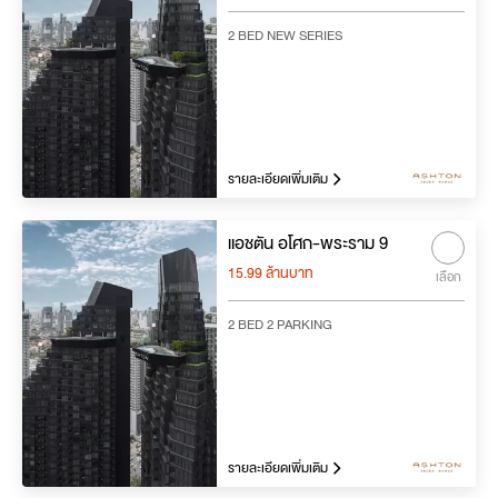
2 BED NEW SERIES
รายละเอียดเพิ่มเติม
แอชตัน อโศก-พระราม 9
15.99 ล้านบาท
เลือก
2 BED 2 PARKING
รายละเอียดเพิ่มเติม