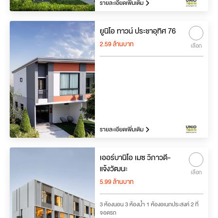
รายละเอียดเพิ่มเติม
ยูนิโอ ทาวน์ ประชาอุทิศ 76
2.59 ล้านบาท
เลือก
รายละเอียดเพิ่มเติม
เออร์บานิโอ เมซ วิภาวดี-
แจ้งวัฒนะ
เลือก
5.99 ล้านบาท
3 ห้องนอน 3 ห้องน้ำ 1 ห้องอเนกประสงค์ 2 ที่
จอดรถ