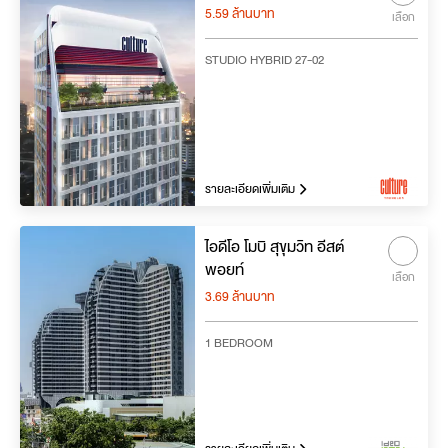
5.59 ล้านบาท
เลือก
STUDIO HYBRID 27-02
รายละเอียดเพิ่มเติม
ไอดีโอ โมบิ สุขุมวิท อีสต์
พอยท์
เลือก
3.69 ล้านบาท
1 BEDROOM