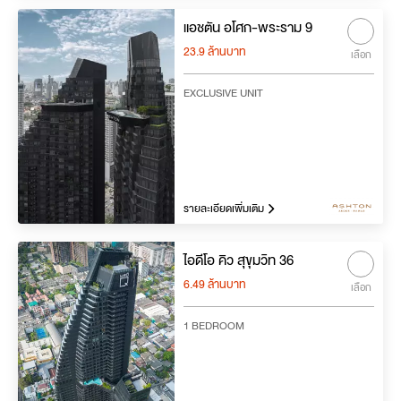
แอชตัน อโศก-พระราม 9
23.9 ล้านบาท
เลือก
EXCLUSIVE UNIT
รายละเอียดเพิ่มเติม
ไอดีโอ คิว สุขุมวิท 36
6.49 ล้านบาท
เลือก
1 BEDROOM