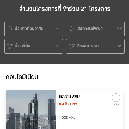
จำนวนโครงการที่เข้าร่วม 21 โครงการ
ประเภทที่อยู่อาศัย
เส้นทางรถไฟฟ้า
ทำเลที่ตั้ง
เรียงตามราคา
คอนโดมิเนียม
BTS
MRT
ทาวน์เฮ้าส์
เลือกทั้งหมด
สถานีบางนา
เรียงตามราคาจากมาก - น้อย
เลือกทั้งหมด
สีลม
บ้าน
สถานีพระโขนง
สถานีทองหล่อ
พระราม 9
พระราม 9 – กรุงเทพกรีฑา
คอนโดมิเนียม
เรียงตามราคาจากน้อย - มาก
สถานีพร้อมพงษ์
สถานีอโศก
อโศก
พระราม 4
ค้นหา
ล้างข้อมูล
สถานีสุรศักดิ์
สถานีช่องนนทรี
สามย่าน
ทองหล่อ
เรียงตามลำดับตัวอักษร ก - ฮ
แอชตัน สีลม
สถานีศาลาแดง
สถานีศรีแบริ่ง
บางนา
สุขุมวิท
8.9 ล้านบาท
เลือก
สถานีคูคต
รามคำแหง
ลำลูกกา คลอง 4
1 BED - XL
ศรีนครินทร์
สุขสวัสดิ์