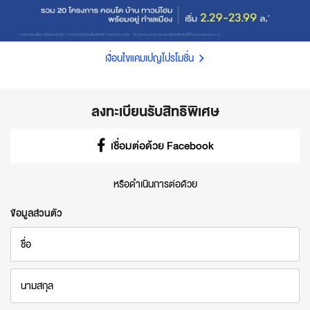
เงื่อนไขแคมเปญโปรโมชั่น
ลงทะเบียนรับสิทธิพิเศษ
เชื่อมต่อด้วย Facebook
หรือดำเนินการต่อด้วย
ข้อมูลส่วนตัว
ชื่อ
นามสกุล