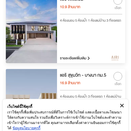
10.9 ล้านบาท
เลือก
4 ห้องนอน 5 ห้องน้ำ 1 ห้องแม่บ้าน 3 ที่จอดรถ
รายละเอียดเพิ่มเติม
แอริ สุขุมวิท - บางนา กม.5
16.9 ล้านบาท
เลือก
4 ห้องนอน 5 ห้องน้ำ 3 ที่จอดรถ 1 ห้องแม่บ้าน
เว็บไซต์นี้ใช้คุกกี้
เราใช้คุกกี้เพื่อเพิ่มประสบการณ์ที่ดีในการใช้เว็บไซต์ แสดงเนื้อหาและโฆษณา
ให้ตรงกับความสนใจ รวมถึงเพื่อวิเคราะห์การเข้าใช้งานเว็บไซต์และทำความ
เข้าใจว่าผู้ใช้งานมาจากที่ใด คุณสามารถเลือกตั้งค่าความยินยอมการใช้คุกกี้
ได้
ข้อมูลนโยบายคุกกี้