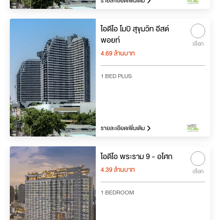
รายละเอียดเพิ่มเติม
ไอดีโอ โมบิ สุขุมวิท อีสต์
พอยท์
เลือก
4.69 ล้านบาท
1 BED PLUS
รายละเอียดเพิ่มเติม
ไอดีโอ พระราม 9 - อโศก
4.39 ล้านบาท
เลือก
1 BEDROOM