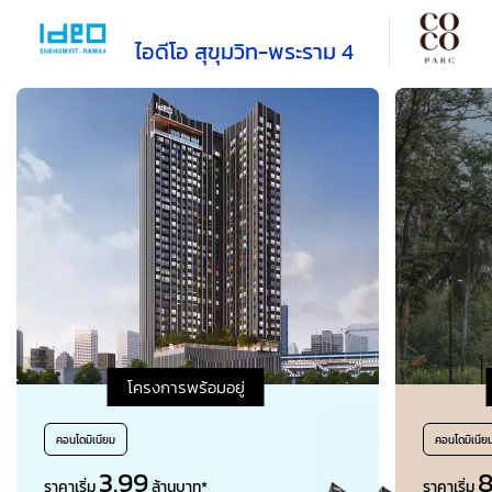
เส้นทาง
รถไฟฟ้า
ไอดีโอ สุขุมวิท-พระราม 4
ทำเล
ที่ตั้ง
ช่วง
ราคา
สถานะ
โครงการพร้อมอยู่
คอนโดมิเนียม
คอนโดมิเนีย
หา
โครงการ
3.99
8
ราคาเริ่ม
ล้านบาท*
ราคาเริ่ม
ใกล้ฉัน