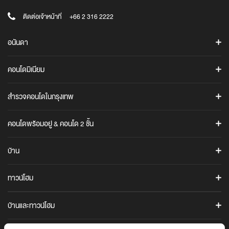
ติดต่อเจ้าหน้าที่
+66 2 316 2222
อนันดา
ค้นหาโครงการ
คอนโดมิเนียม
โปรโมชั่น
ASHTON
ข่าวสาร
สำรวจคอนโดในกรุงเทพ
แอชตัน อโศก
Ananda iStore
แอชตัน สีลม
คอนโดทั้งหมดในกรุงเทพ
Cocoro Application
คอนโดพร้อมอยู่ & คอนโด 2 ชั้น
แอชตัน อโศก-พระราม 9
คอนโดใกล้รถไฟฟ้า BTS / MRT / ARL
รู้จักอนันดา
คอนโดพร้อมอยู่
คอนโดสุขุมวิท
ข้อมูลบริษัท
COCO PARC
บ้าน
คอนโด 2 ชั้น (Duplex / Loft)
คอนโดพระราม 4
นักลงทุนสัมพันธ์
COCO PARC
ANANN VILLAS
คอนโดพระราม 9
อนันดา เมมเบอร์คลับ
ทาวน์โฮม
ANANN VILLAS
IDEO Q
คอนโดบางนา
The Gen C Blog
URBANIO
ไอดีโอ คิว สุขุมวิท 36
URBANIO
บ้านและทาวน์โฮม
ภาพยนตร์โฆษณาบริษัท
เออร์บานิโอ เมซ วิภาวดี-แจ้งวัฒนะ
เออร์บานิโอ โว้ก วิภาวดี-แจ้งวัฒนะ
CULTURE
อนันดาเพื่อสังคม
ทาวน์โฮมพร้อมอยู่