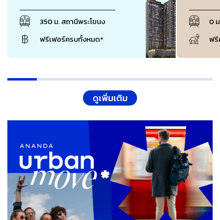
350 ม. สถานีพระโขนง
0 
ฟรีเฟอร์ครบทั้งหมด*
ฟรี
ดูเพิ่มเติม