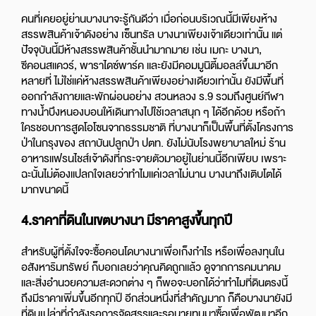
คนที่เคยอยู่ย่านบางนาจะรู้กันดีว่า เมื่อก่อนบริเวณนี้มีเพียงห้าง
สรรพสินค้าเจ้าดังอย่าง เซ็นทรัล บางนาเพียงเจ้าเดียวเท่านั้น แต่
ปัจจุบันนี้มีห้างสรรพสินค้าชั้นนำมากมาย เช่น เมกะ บางนา,
ซีคอนสแควร์,
พาราไดซ์พาร์ค และยังมีคอมมูนิตี้มอลล์ขึ้นมาอีก
หลายที่ ไม่ใช่แค่ห้างสรรพสินค้าเพียงอย่างเดียวเท่านั้น ยังมีพื้นที่
ออกกำลังกายและพักผ่อนอย่าง สวนหลวง ร.9 รวมถึงศูนย์กีฬา
ทางน้ำบึงหนองบอนให้เดินทางไปใช้เวลาสนุก ๆ ได้อีกด้วย หรือถ้า
ใครชอบการสูดโอโซนจากธรรมชาติ ที่บางนาก็เป็นพื้นที่ตั้งโครงการ
ป่าในกรุงของ สถาบันปลูกป่า ปตท. ยังไม่นับโรงพยาบาลใหม่ ร้าน
อาหารแฟรนไชส์เจ้าดังที่กระจายตัวมาอยู่ในย่านนี้อีกเพียบ เพราะ
ฉะนั้นไม่ต้องแปลกใจเลยว่าทำไมแค่เวลาไม่นาน บางนาถึงเติบโตได้
มากขนาดนี้
4.
ราคาที่ดินในเขตบางนา มีราคาสูงขึ้นทุกปี
สำหรับผู้ที่ตั้งใจจะซื้อคอนโดบางนาเพื่อเก็งกำไร หรือเพื่อลงทุนใน
อสังหาริมทรัพย์ ก็บอกเลยว่าคุณคิดถูกแล้ว ดูจากการคมนาคม
และสิ่งอำนวยความสะดวกต่าง ๆ ก็พอจะบอกได้ว่าทำไมที่ดินตรงนี้
ถึงมีราคาเพิ่มขึ้นอีกทุกปี อีกส่วนหนึ่งที่สำคัญมาก ก็คือบางนายังมี
ที่ดินเปล่าที่กำลังรอการจัดสรรและรอนายทุนมาซื้อเพื่อพัฒนาอีก