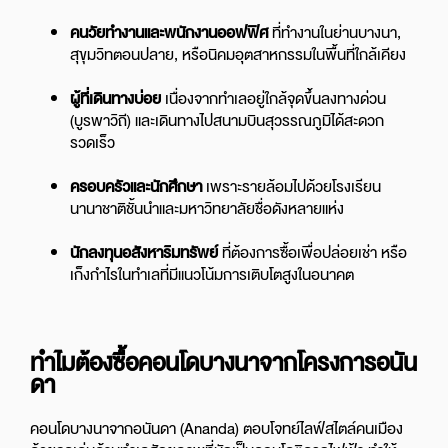
คนวัยทำงานและพนักงานออฟฟิศ
ที่ทำงานในย่านบางนา,
สุขุมวิทตอนปลาย, หรือนิคมอุตสาหกรรมในพื้นที่ใกล้เคียง
ผู้ที่เดินทางบ่อย
เนื่องจากทำเลอยู่ใกล้จุดขึ้นลงทางด่วน
(บูรพาวิถี) และเดินทางไปสนามบินสุวรรณภูมิได้สะดวก
รวดเร็ว
ครอบครัวและนักศึกษา
เพราะรายล้อมไปด้วยโรงเรียน
นานาชาติชั้นนำและมหาวิทยาลัยชื่อดังหลายแห่ง
นักลงทุนอสังหาริมทรัพย์
ที่ต้องการซื้อเพื่อปล่อยเช่า หรือ
เก็งกำไรในทำเลที่มีแนวโน้มการเติบโตสูงในอนาคต
ทำไมต้องซื้อคอนโดบางนาจากโครงการอนัน
ดา
คอนโดบางนาจากอนันดา (Ananda) ตอบโจทย์ไลฟ์สไตล์คนเมือง