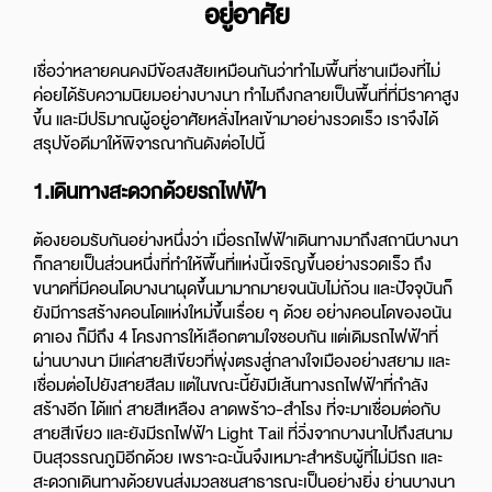
อยู่อาศัย
เชื่อว่าหลายคนคงมีข้อสงสัยเหมือนกันว่าทำไมพื้นที่ชานเมืองที่ไม่
ค่อยได้รับความนิยมอย่างบางนา ทำไมถึงกลายเป็นพื้นที่ที่มีราคาสูง
ขึ้น และมีปริมาณผู้อยู่อาศัยหลั่งไหลเข้ามาอย่างรวดเร็ว เราจึงได้
สรุปข้อดีมาให้พิจารณากันดังต่อไปนี้
1.เดินทางสะดวกด้วยรถไฟฟ้า
ต้องยอมรับกันอย่างหนึ่งว่า เมื่อรถไฟฟ้าเดินทางมาถึงสถานีบางนา
ก็กลายเป็นส่วนหนึ่งที่ทำให้พื้นที่แห่งนี้เจริญขึ้นอย่างรวดเร็ว ถึง
ขนาดที่มีคอนโดบางนาผุดขึ้นมามากมายจนนับไม่ถ้วน และปัจจุบันก็
ยังมีการสร้างคอนโดแห่งใหม่ขึ้นเรื่อย ๆ ด้วย อย่างคอนโดของอนัน
ดาเอง ก็มีถึง 4 โครงการให้เลือกตามใจชอบกัน แต่เดิมรถไฟฟ้าที่
ผ่านบางนา มีแค่สายสีเขียวที่พุ่งตรงสู่กลางใจเมืองอย่างสยาม และ
เชื่อมต่อไปยังสายสีลม แต่ในขณะนี้ยังมีเส้นทางรถไฟฟ้าที่กำลัง
สร้างอีก ได้แก่ สายสีเหลือง ลาดพร้าว-สำโรง ที่จะมาเชื่อมต่อกับ
สายสีเขียว และยังมีรถไฟฟ้า Light Tail ที่วิ่งจากบางนาไปถึงสนาม
บินสุวรรณภูมิอีกด้วย เพราะฉะนั้นจึงเหมาะสำหรับผู้ที่ไม่มีรถ และ
สะดวกเดินทางด้วยขนส่งมวลชนสาธารณะเป็นอย่างยิ่ง ย่านบางนา