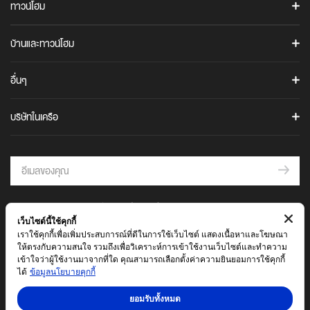
คอนโดพระราม 9
อนันดา เมมเบอร์คลับ
ทาวน์โฮม
ANANN VILLAS
IDEO Q
คอนโดบางนา
The Gen C Blog
URBANIO
ไอดีโอ คิว สุขุมวิท 36
URBANIO
บ้านและทาวน์โฮม
ภาพยนตร์โฆษณาบริษัท
เออร์บานิโอ เมซ วิภาวดี-แจ้งวัฒนะ
เออร์บานิโอ โว้ก วิภาวดี-แจ้งวัฒนะ
CULTURE
อนันดาเพื่อสังคม
ทาวน์โฮมพร้อมอยู่
UNIO TOWN
อื่นๆ
CULTURE THONGLOR
ร่วมงานกับอนันดา
ARTALE
บ้านพร้อมอยู่
ยูนิโอ ทาวน์ ประชาอุทิศ 76
CULTURE CHULA
ติดต่อเรา
อาร์เทล อโศก-พระราม 9
คำถามที่พบบ่อย
ยูนิโอ ทาวน์ สุขสวัสดิ์ 30
บริษัทในเครือ
IDEO MOBI
เช่าพื้นที่ร้านค้าในโครงการ
ยูนิโอ ทาวน์ ศรีนครินทร์-บางนา
AIRI
HELIX
ไอดีโอ โมบิ สุขุมวิท อีสต์พอยท์
เสนอขายที่ดิน
ยูนิโอ ทาวน์ ลำลูกกา คลอง 4
แอริ สุขุมวิท - บางนา กม.5
ไอดีโอ โมบิ สุขุมวิท 40
THE AGENT
คำนวนสินเชื่อ
แอริ แจ้งวัฒนะ
THE WORKS
นัดเยี่ยมชมโครงการ
แอริ พระราม 2
IDEO
บันทึกความร่วมมือการต่อต้านการให้สินบน
© 2564 บริษัท อนันดา ดีเวลลอปเม้นท์ จำกัด (มหาชน)
ไอดีโอ รามคำแหง - ลำสาลี สเตชั่น
ANDA
เว็บไซต์นี้ใช้คุกกี้
บันทึกความร่วมมือด้านจรรยาบรรณและจริยธรรมทางธุรกิจ
ข้อตกลงและเงื่อนไข
นโยบายความเป็นส่วนตัว
ไอดีโอ สุขุมวิท-พระราม 4
เราใช้คุกกี้เพื่อเพิ่มประสบการณ์ที่ดีในการใช้เว็บไซต์ แสดงเนื้อหาและโฆษณา
อันดา ราชพฤกษ์-แจ้งวัฒนะ
A Foreign Buyer's Guide
ไอดีโอ พระราม 9 - อโศก
ให้ตรงกับความสนใจ รวมถึงเพื่อวิเคราะห์การเข้าใช้งานเว็บไซต์และทำความ
เข้าใจว่าผู้ใช้งานมาจากที่ใด คุณสามารถเลือกตั้งค่าความยินยอมการใช้คุกกี้
Earthquake Safety Guidelines
ไอดีโอ จุฬา-สามย่าน
ATOLL
ได้
ข้อมูลนโยบายคุกกี้
Maru 360 BIM Standard
เอโทล บาหลี บีช (มอเตอร์เวย์–ลาดกระบัง)
ELIO
ยอมรับทั้งหมด