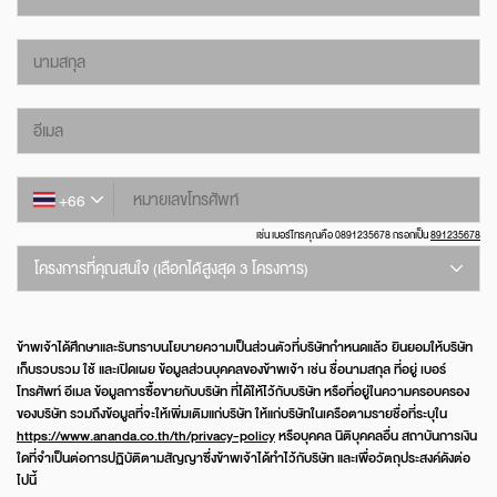
นามสกุล
อีเมล
หมายเลขโทรศัพท์
+66
เช่น เบอร์โทรคุณคือ 0891235678 กรอกเป็น
891235678
โครงการที่คุณสนใจ (เลือกได้สูงสุด 3 โครงการ)
ไอดีโอ โมบิ สุขุมวิท อีสต์พอยท์
ข้าพเจ้าได้ศึกษาและรับทราบนโยบายความเป็นส่วนตัวที่บริษัทกำหนดแล้ว ยินยอมให้บริษัท
เก็บรวบรวม ใช้ และเปิดเผย ข้อมูลส่วนบุคคลของข้าพเจ้า เช่น ชื่อนามสกุล ที่อยู่ เบอร์
โทรศัพท์ อีเมล ข้อมูลการซื้อขายกับบริษัท ที่ได้ให้ไว้กับบริษัท หรือที่อยู่ในความครอบครอง
ของบริษัท รวมถึงข้อมูลที่จะให้เพิ่มเติมแก่บริษัท ให้แก่บริษัทในเครือตามรายชื่อที่ระบุใน
https://www.ananda.co.th/th/privacy-policy
หรือบุคคล นิติบุคคลอื่น สถาบันการเงิน
ใดที่จำเป็นต่อการปฏิบัติตามสัญญาซึ่งข้าพเจ้าได้ทำไว้กับริษัท และเพื่อวัตถุประสงค์ดังต่อ
ไปนี้