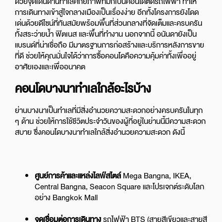
ด้วยจุดเด่นด้านทำเลศักยภาพที่มักเป็นคอนโดติดรถไฟฟ้า ทำให้
การเดินทางเข้าสู่ใจกลางเมืองเป็นเรื่องง่าย อีกทั้งโครงการยังโดด
เด่นด้วยดีไซน์ที่ทันสมัยพร้อมพื้นที่ส่วนกลางที่จัดเต็มและครบครัน
ทั้งสระว่ายน้ำ ฟิตเนส และพื้นที่ทำงาน นอกจากนี้ อนันดายังเป็น
แบรนด์ที่น่าเชื่อถือ มีมาตรฐานการก่อสร้างและบริการหลังการขาย
ที่ดี ช่วยให้คุณมั่นใจได้ว่าการซื้อคอนโดคือความคุ้มค่าทั้งเพื่ออยู่
อาศัยเองและเพื่ออนาคต
คอนโดบางนาทำเลใกล้อะไรบ้าง
ย่านบางนาเป็นทำเลที่มีสิ่งอำนวยความสะดวกอย่างครบครันในทุก
ๆ ด้าน ช่วยให้การใช้ชีวิตประจำวันของผู้ที่อยู่ในย่านนี้มีความสะดวก
สบาย ซึ่งคอนโดบางนาทำเลใกล้สิ่งอำนวยความสะดวก ดังนี้
ศูนย์การค้าและแหล่งไลฟ์สไตล์
Mega Bangna, IKEA,
Central Bangna, Seacon Square และโปรเจกต์ระดับโลก
อย่าง Bangkok Mall
จุดเชื่อมต่อการเดินทาง
รถไฟฟ้า BTS (สายสีเขียวและสายสี