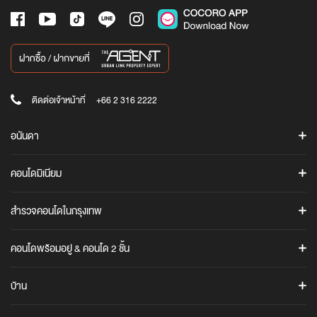
ติดต่อเจ้าหน้าที่
+66 2 316 2222
อนันดา
ค้นหาโครงการ
คอนโดมิเนียม
โปรโมชั่น
ASHTON
ข่าวสาร
สำรวจคอนโดในกรุงเทพ
แอชตัน อโศก
Ananda iStore
แอชตัน สีลม
คอนโดทั้งหมดในกรุงเทพ
Cocoro Application
คอนโดพร้อมอยู่ & คอนโด 2 ชั้น
แอชตัน อโศก-พระราม 9
คอนโดใกล้รถไฟฟ้า BTS / MRT / ARL
รู้จักอนันดา
คอนโดพร้อมอยู่
คอนโดสุขุมวิท
ข้อมูลบริษัท
COCO PARC
บ้าน
คอนโด 2 ชั้น (Duplex / Loft)
คอนโดพระราม 4
นักลงทุนสัมพันธ์
COCO PARC
ANANN VILLAS