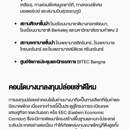
เหลือง), ทางด่วนพิเศษบูรพาวิถี, ทางหลวงพิเศษ
มอเตอร์เวย์ และสนามบินสุวรรณภูมิ
สถานศึกษาชั้นนำ
โรงเรียนนานาชาติบางกอกพัฒนา,
โรงเรียนนานาชาติ Berkeley และมหาวิทยาลัยรามคำแหง 2
สถานพยาบาลชั้นนำ
โรงพยาบาลศิครินทร์, โรงพยาบาล
ไทยนครินทร์ และโรงพยาบาลสมิติเวช ศรีนครินทร์
ศูนย์จัดการประชุมและนิทรรศการ
BITEC Bangna
คอนโดบางนาลงทุนปล่อยเช่าดีไหม
การลงทุนปล่อยเช่าคอนโดในย่านบางนาถือเป็นทางเลือกที่คุ้มค่าและ
มีอนาคตไกล เนื่องจากทำเลนี้เป็นประตูสู่โครงการระเบียงเขต
เศรษฐกิจภาคตะวันออก หรือ EEC (Eastern Economic
Corridor) ซึ่งจะมีการพัฒนาโครงสร้างพื้นฐานและเมกะโปรเจกต์
ระดับประเทศอย่างต่อเนื่อง ทำให้เกิดแหล่งงานขนาดใหญ่ที่ดึงดูดทั้ง