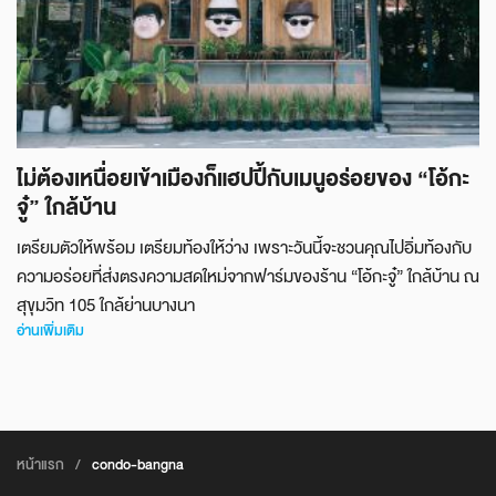
ไม่ต้องเหนื่อยเข้าเมืองก็แฮปปี้กับเมนูอร่อยของ “โอ้กะ
จู๋” ใกล้บ้าน
เตรียมตัวให้พร้อม เตรียมท้องให้ว่าง เพราะวันนี้จะชวนคุณไปอิ่มท้องกับ
ความอร่อยที่ส่งตรงความสดใหม่จากฟาร์มของร้าน “โอ้กะจู๋” ใกล้บ้าน ณ
สุขุมวิท 105 ใกล้ย่านบางนา
อ่านเพิ่มเติม
หน้าแรก
/
condo-bangna