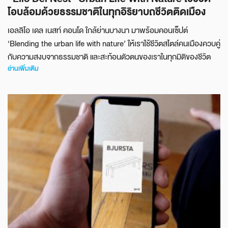
โอบล้อมด้วยธรรมชาติในทุกอิริยาบถชีวิตติดเมือง
เอลลิโอ เดล เนสท์ คอนโด ใกล้ย่านบางนา มาพร้อมคอนเซ็ปต์
‘Blending the urban life with nature’ ให้เราใช้ชีวิตสไตล์คนเมืองควบคู่
กับความสงบจากธรรมชาติ และสะท้อนตัวตนของเราในทุกมิติของชีวิต
อ่านเพิ่มเติม