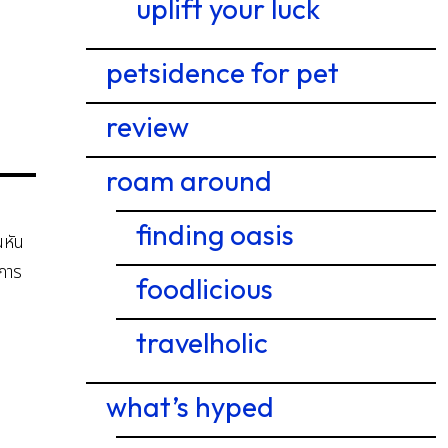
uplift your luck
petsidence for pet
review
roam around
finding oasis
นหัน
งการ
foodlicious
travelholic
what’s hyped