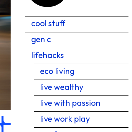
cool stuff
gen c
lifehacks
eco living
live wealthy
live with passion
live work play