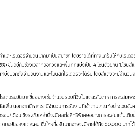
กค้าและไรเดอร์จำนวนมากมาเป็นสมาชิก โดยรายได้ที่ทางแกร็บให้กับไรเดอร์
 ขึ้นอยู่กับช่วงเวลาที่ออกวิ่งและพื้นที่ที่แบ่งเป็น 4 โซนด้วยกัน 1.โซนสี
เกณฑ์บ่งบอกถึงจำนวนงานและโบนัสที่ไรเดอร์จะได้รับ โดยสีแดงจะมีจำนวนง
ไรเดอร์ขยันมากขึ้นอย่างเช่นจำนวนรอบที่วิ่งในแต่ละสัปดาห์ การสะสมเพช
โบนัสเพิ่ม นอกจากนี้หากเรามีจำนวนการรับงานที่เข้าตามเกณฑ์อย่างเช่นขับ
80รอบ/เดือน ซึ่งระดับเหล่านี้จะมีผลต่อสิทธิพิเศษอย่างการสะสมแต้มเติมน
วามขยันของแต่ละคน ซึ่งใครที่ขยันมากอาจจะมีรายได้ถึง 50,000 บาทได้