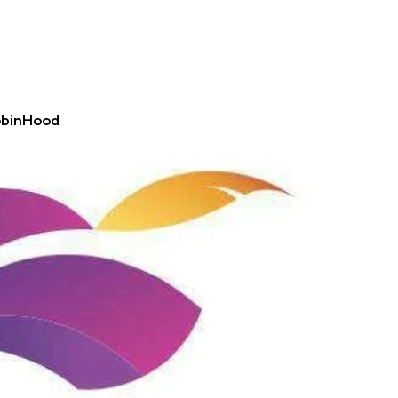
obinHood