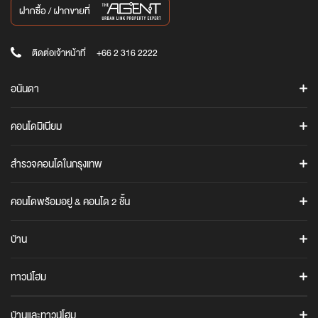
ติดต่อเจ้าหน้าที่
+66 2 316 2222
อนันดา
ค้นหาโครงการ
คอนโดมิเนียม
โปรโมชั่น
ASHTON
ข่าวสาร
สำรวจคอนโดในกรุงเทพ
แอชตัน อโศก
Ananda iStore
แอชตัน สีลม
คอนโดทั้งหมดในกรุงเทพ
Cocoro Application
คอนโดพร้อมอยู่ & คอนโด 2 ชั้น
แอชตัน อโศก-พระราม 9
คอนโดใกล้รถไฟฟ้า BTS / MRT / ARL
รู้จักอนันดา
คอนโดพร้อมอยู่
คอนโดสุขุมวิท
ข้อมูลบริษัท
COCO PARC
บ้าน
คอนโด 2 ชั้น (Duplex / Loft)
คอนโดพระราม 4
นักลงทุนสัมพันธ์
COCO PARC
ANANN VILLAS
คอนโดพระราม 9
อนันดา เมมเบอร์คลับ
ทาวน์โฮม
ANANN VILLAS
IDEO Q
คอนโดบางนา
The Gen C Blog
URBANIO
ไอดีโอ คิว สุขุมวิท 36
URBANIO
บ้านและทาวน์โฮม
ภาพยนตร์โฆษณาบริษัท