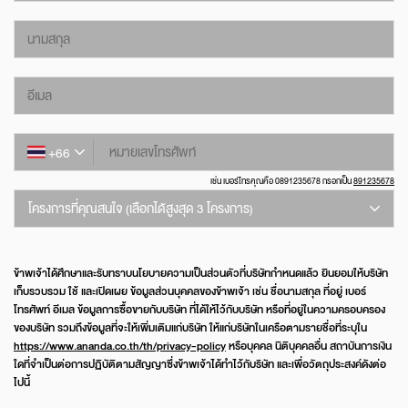
นามสกุล
อีเมล
หมายเลขโทรศัพท์
+66
เช่น เบอร์โทรคุณคือ 0891235678 กรอกเป็น
891235678
โครงการที่คุณสนใจ (เลือกได้สูงสุด 3 โครงการ)
ข้าพเจ้าได้ศึกษาและรับทราบนโยบายความเป็นส่วนตัวที่บริษัทกำหนดแล้ว ยินยอมให้บริษัท
เก็บรวบรวม ใช้ และเปิดเผย ข้อมูลส่วนบุคคลของข้าพเจ้า เช่น ชื่อนามสกุล ที่อยู่ เบอร์
โทรศัพท์ อีเมล ข้อมูลการซื้อขายกับบริษัท ที่ได้ให้ไว้กับบริษัท หรือที่อยู่ในความครอบครอง
ของบริษัท รวมถึงข้อมูลที่จะให้เพิ่มเติมแก่บริษัท ให้แก่บริษัทในเครือตามรายชื่อที่ระบุใน
https://www.ananda.co.th/th/privacy-policy
หรือบุคคล นิติบุคคลอื่น สถาบันการเงิน
ใดที่จำเป็นต่อการปฏิบัติตามสัญญาซึ่งข้าพเจ้าได้ทำไว้กับริษัท และเพื่อวัตถุประสงค์ดังต่อ
ไปนี้