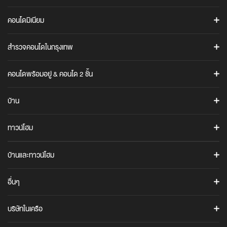
ค้นหาโครงการ
คอนโดมิเนียม
โปรโมชั่น
ASHTON
ข่าวสาร
สำรวจคอนโดในกรุงเทพ
แอชตัน อโศก
Ananda iStore
แอชตัน สีลม
คอนโดทั้งหมดในกรุงเทพ
Cocoro Application
คอนโดพร้อมอยู่ & คอนโด 2 ชั้น
แอชตัน อโศก-พระราม 9
คอนโดใกล้รถไฟฟ้า BTS / MRT / ARL
รู้จักอนันดา
คอนโดพร้อมอยู่
คอนโดสุขุมวิท
ข้อมูลบริษัท
COCO PARC
บ้าน
คอนโด 2 ชั้น (Duplex / Loft)
คอนโดพระราม 4
นักลงทุนสัมพันธ์
COCO PARC
ANANN VILLAS
คอนโดพระราม 9
อนันดา เมมเบอร์คลับ
ทาวน์โฮม
ANANN VILLAS
IDEO Q
คอนโดบางนา
The Gen C Blog
URBANIO
ไอดีโอ คิว สุขุมวิท 36
URBANIO
บ้านและทาวน์โฮม
ภาพยนตร์โฆษณาบริษัท
เออร์บานิโอ เมซ วิภาวดี-แจ้งวัฒนะ
เออร์บานิโอ โว้ก วิภาวดี-แจ้งวัฒนะ
CULTURE
อนันดาเพื่อสังคม
ทาวน์โฮมพร้อมอยู่
UNIO TOWN
อื่นๆ
CULTURE THONGLOR
ร่วมงานกับอนันดา
ARTALE
บ้านพร้อมอยู่
ยูนิโอ ทาวน์ ประชาอุทิศ 76
CULTURE CHULA
ติดต่อเรา
อาร์เทล อโศก-พระราม 9
คำถามที่พบบ่อย
ยูนิโอ ทาวน์ สุขสวัสดิ์ 30
บริษัทในเครือ
IDEO MOBI
เช่าพื้นที่ร้านค้าในโครงการ
ยูนิโอ ทาวน์ ศรีนครินทร์-บางนา
AIRI