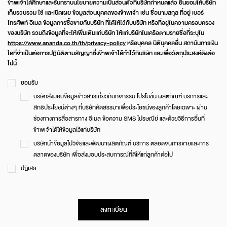
ข้าพเจ้าได้ศึกษาและรับทราบนโยบายความเป็นส่วนตัวที่บริษัทกำหนดแล้ว ยินยอมให้บริษัท
แอริ แจ้งวัฒนะ
เก็บรวบรวม ใช้ และเปิดเผย ข้อมูลส่วนบุคคลของข้าพเจ้า เช่น ชื่อนามสกุล ที่อยู่ เบอร์
แอริ พระราม 2
โทรศัพท์ อีเมล ข้อมูลการซื้อขายกับบริษัท ที่ได้ให้ไว้กับบริษัท หรือที่อยู่ในความครอบครอง
ของบริษัท รวมถึงข้อมูลที่จะให้เพิ่มเติมแก่บริษัท ให้แก่บริษัทในเครือตามรายชื่อที่ระบุใน
อันดา ราชพฤกษ์-แจ้งวัฒนะ
https://www.ananda.co.th/th/privacy-policy
หรือบุคคล นิติบุคคลอื่น สถาบันการเงิน
เอโทล บาหลี บีช (มอเตอร์เวย์–ลาดกระบัง)
ใดที่จำเป็นต่อการปฏิบัติตามสัญญาซึ่งข้าพเจ้าได้ทำไว้กับริษัท และเพื่อวัตถุประสงค์ดังต่อ
ไปนี้
ยอมรับ
บริษัทส่งมอบข้อมูลข่าวสารเกี่ยวกับกิจกรรม โปรโมชั่น ผลิตภัณฑ์ บริการและ
สิทธิประโยชน์ต่างๆ ที่บริษัทคัดสรรมาเพื่อประโยชน์ของลูกค้าโดยเฉพาะ ผ่าน
ช่องทางการสื่อสารทาง อีเมล ข้อความ SMS ไปรษณีย์ และด้วยวิธีการอื่นที่
ข้าพเจ้าได้ให้ข้อมูลไว้แก่บริษัท
บริษัทนำข้อมูลไปวิจัยและพัฒนาผลิตภัณฑ์ บริการ ตลอดจนการขายและการ
ตลาดของบริษัท เพื่อส่งมอบประสบการณ์ที่ดีให้แก่ลูกค้าต่อไป
ปฏิเสธ
ลงทะเบียน