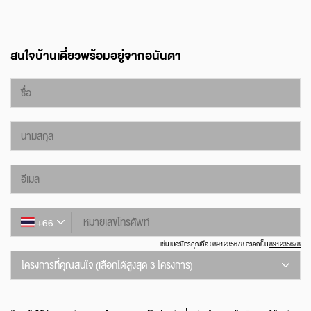
สนใจบ้านเดี่ยวพร้อมอยู่จากอนันดา
ชื่อ
นามสกุล
อีเมล
หมายเลขโทรศัพท์
+66
เช่น เบอร์โทรคุณคือ 0891235678 กรอกเป็น
891235678
โครงการที่คุณสนใจ (เลือกได้สูงสุด 3 โครงการ)
อาร์เทล อโศก-พระราม 9