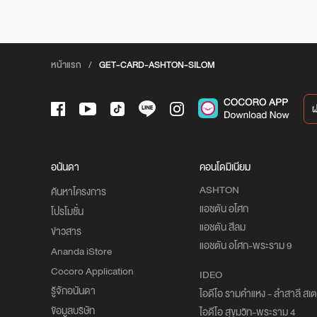
หน้าแรก
/
GET-CARD-ASHTON-SILOM
อนันดา
คอนโดมิเนียม
ASHTON
ค้นหาโครงการ
แอชตัน อโศก
โปรโมชั่น
แอชตัน สีลม
ข่าวสาร
แอชตัน อโศก-พระราม 9
Ananda iStore
Cocoro Application
IDEO
รู้จักอนันดา
ไอดีโอ รามคำแหง - ลำสาลี สเตช
ข้อมูลบริษัท
ไอดีโอ สุขุมวิท-พระราม 4