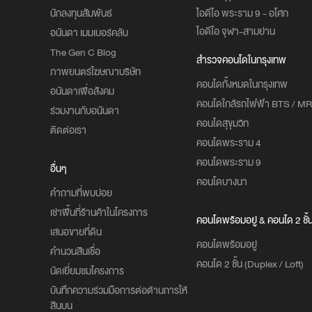
นักลงทุนสัมพันธ์
ไอดีโอ พระราม 9 - อโศก
ไอดีโอ จุฬา-สามย่าน
อนันดา เมมเบอร์คลับ
The Gen C Blog
สำรวจคอนโดในกรุงเทพ
ภาพยนตร์โฆษณาบริษัท
คอนโดทั้งหมดในกรุงเทพ
อนันดาเพื่อสังคม
คอนโดใกล้รถไฟฟ้า BTS / MR
ร่วมงานกับอนันดา
คอนโดสุขุมวิท
ติดต่อเรา
คอนโดพระราม 4
คอนโดพระราม 9
อื่นๆ
คอนโดบางนา
คำถามที่พบบ่อย
เช่าพื้นที่ร้านค้าในโครงการ
คอนโดพร้อมอยู่ & คอนโด 2 ชั้
เสนอขายที่ดิน
คอนโดพร้อมอยู่
คำนวนสินเชื่อ
คอนโด 2 ชั้น (Duplex / Loft)
นัดเยี่ยมชมโครงการ
บันทึกความร่วมมือการต่อต้านการให้
สินบน