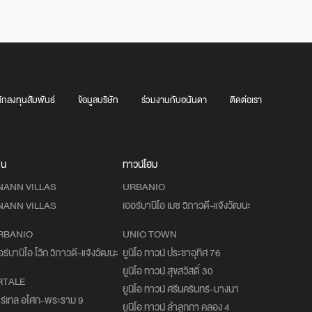
ักลงทุนสัมพันธ์
ข้อมูลบริษัท
ร่วมงานกับอนันดา
ติดต่อเรา
าน
ทาวน์โฮม
NANN VILLAS
URBANIO
NANN VILLAS
เออร์บานิโอ เมซ วิภาวดี-แจ้งวัฒนะ
RBANIO
UNIO TOWN
อร์บานิโอ โว้ก วิภาวดี-แจ้งวัฒนะ
ยูนิโอ ทาวน์ ประชาอุทิศ 76
ยูนิโอ ทาวน์ สุขสวัสดิ์ 30
RTALE
ยูนิโอ ทาวน์ ศรีนครินทร์-บางนา
ร์เทล อโศก-พระราม 9
ยูนิโอ ทาวน์ ลำลูกกา คลอง 4