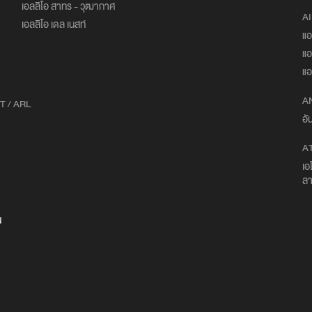
เอลลิโอ สาทร - วุฒากาศ
AI
เอลลิโอ เดล เนสท์
แอ
แอ
แอ
A
T / ARL
อั
A
เอ
ลา
น