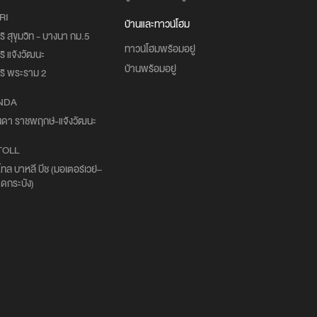
RI
บ้านและทาวน์โฮม
ริ สุขุมวิท - บางนา กม.5
ทาวน์โฮมพร้อมอยู่
ริ แจ้งวัฒนะ
บ้านพร้อมอยู่
ริ พระราม 2
NDA
นดา ราชพฤกษ์-แจ้งวัฒนะ
TOLL
โทล บาหลี บีช (มอเตอร์เวย์–
ดกระบัง)