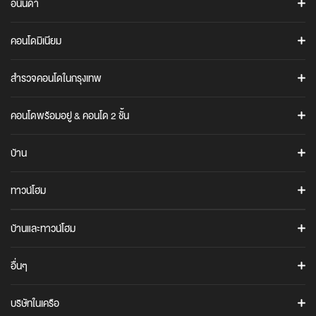
อนันดา
ค้นหาโครงการ
คอนโดมิเนียม
โปรโมชั่น
ASHTON
ข่าวสาร
สำรวจคอนโดในกรุงเทพ
แอชตัน อโศก
Ananda iStore
แอชตัน สีลม
คอนโดทั้งหมดในกรุงเทพ
Cocoro Application
คอนโดพร้อมอยู่ & คอนโด 2 ชั้น
แอชตัน อโศก-พระราม 9
คอนโดใกล้รถไฟฟ้า BTS / MRT / ARL
รู้จักอนันดา
คอนโดพร้อมอยู่
คอนโดสุขุมวิท
ข้อมูลบริษัท
COCO PARC
บ้าน
คอนโด 2 ชั้น (Duplex / Loft)
คอนโดพระราม 4
นักลงทุนสัมพันธ์
COCO PARC
ANANN VILLAS
คอนโดพระราม 9
อนันดา เมมเบอร์คลับ
ทาวน์โฮม
ANANN VILLAS
IDEO Q
คอนโดบางนา
The Gen C Blog
URBANIO
ไอดีโอ คิว สุขุมวิท 36
URBANIO
บ้านและทาวน์โฮม
ภาพยนตร์โฆษณาบริษัท
เออร์บานิโอ เมซ วิภาวดี-แจ้งวัฒนะ
เออร์บานิโอ โว้ก วิภาวดี-แจ้งวัฒนะ
CULTURE
อนันดาเพื่อสังคม
ทาวน์โฮมพร้อมอยู่
UNIO TOWN
อื่นๆ
CULTURE THONGLOR
ร่วมงานกับอนันดา
ARTALE
บ้านพร้อมอยู่
ยูนิโอ ทาวน์ ประชาอุทิศ 76
CULTURE CHULA
ติดต่อเรา
อาร์เทล อโศก-พระราม 9
คำถามที่พบบ่อย
ยูนิโอ ทาวน์ สุขสวัสดิ์ 30
บริษัทในเครือ
IDEO MOBI
เช่าพื้นที่ร้านค้าในโครงการ