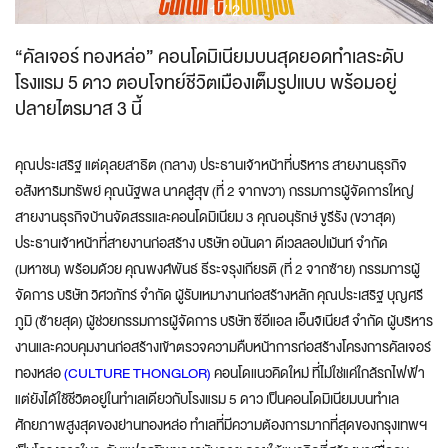
1
/
2
“คัลเจอร์ ทองหล่อ” คอนโดมิเนียมบนสุดยอดทำเลระดับ
โรงแรม 5 ดาว ตอบโจทย์ชีวิตเมืองเต็มรูปแบบ พร้อมอยู่
ปลายไตรมาส 3 นี้
คุณประเสริฐ แต่ดุลยสาธิต (กลาง) ประธานเจ้าหน้าที่บริหาร สายงานธุรกิจ
อสังหาริมทรัพย์ คุณนัฐพล นาคสู่สุข (ที่ 2 จากขวา) กรรมการผู้จัดการใหญ่
สายงานธุรกิจบ้านจัดสรรและคอนโดมิเนียม 3 คุณอนุรักษ์ ขูรีรัง (ขวาสุด)
ประธานเจ้าหน้าที่สายงานก่อสร้าง บริษัท อนันดา ดีเวลลอปเม้นท์ จำกัด
(มหาชน) พร้อมด้วย คุณพงศ์พันธ์ ธีระจรุงเกียรติ (ที่ 2 จากซ้าย) กรรมการผู้
จัดการ บริษัท วิศวภัทร์ จำกัด ผู้รับเหมางานก่อสร้างหลัก คุณประเสริฐ บุญศรี
ภูมิ (ซ้ายสุด) ผู้ช่วยกรรมการผู้จัดการ บริษัท ซีอีแอล เอ็นจิเนียส์ จำกัด ผู้บริหาร
งานและควบคุมงานก่อสร้างเข้าตรวจความคืบหน้าการก่อสร้างโครงการคัลเจอร์
ทองหล่อ
(CULTURE THONGLOR)
คอนโดแนวคิดใหม่ ที่ไม่ใช่แค่ใกล้รถไฟฟ้า
แต่ยังได้ใช้ชีวิตอยู่ในทำเลเดียวกับโรงแรม 5 ดาว เป็นคอนโดมิเนียมบนทำเล
ศักยภาพสูงสุดของย่านทองหล่อ ทำเลที่มีความต้องการมากที่สุดของกรุงเทพฯ