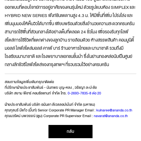
ออกแบบที่ตอบโจทย์การอยู่อาศัยของคนรุ่นใหม่ ด้วยรูปแบบห้อง SIMPLEX และ
HYBRID NEW SERIES ฟังก์ชันเพดานสูง 4.3 ม. ให้มีพื้นที่เพิ่ม โปร่งโล่ง และ
เพิ่มมุมมองให้เห็นวิวได้มากขึ้น เพียบพร้อมด้วยสิ่งอำนวยความสะดวกครบครัน
สามารถใช้พื้นที่ส่วนกลางได้อย่างเต็มที่ตลอด 24 ชั่วโมง เพื่อรองรับทุกไลฟ์
สไตล์การใช้ชีวิตที่แตกต่างของลูกบ้าน รายล้อมด้วย ห้างสรรพสินค้า คอมมูนิตี้
มอลล์ ไลฟ์สไตล์มอลล์ คาเฟ่ บาร์ ร้านอาหารไทยและนานาชาติ รวมถึงมี
โรงเรียนนานาชาติ และโรงพยาบาลเอกชนชั้นนำ ซึ่งในย่านทองหล่อนับเป็นศูนย์
กลางลักชัวรีไลฟ์สไตล์ของกรุงเทพฯ ที่รวบรวมไว้อย่างครบครัน
สอบถามข้อมูลเพิ่มเติมกรุณาติดต่อ
ที่ปรึกษาฝ่ายประชาสัมพันธ์ - นันทพร บุญ-หลง , วรัชญา ละปะชัย
บริษัท สยาม พีอาร์ คอนซัลแทนท์ จำกัด โทร.
0-2693-7835-8 ต่อ 20
ฝ่ายประชาสัมพันธ์ บริษัท อนันดา ดีเวลลอปเม้นท์ จำกัด (มหาชน)
คุณกุลนรี มีแก้ว (มิ้นท์) Senior Corporate PR Manager Email :
kulnaree@ananda.co.th
คุณนวรัตน์ นพวรรณ์ (ตูน) Corporate PR Supervisor Email :
navarat@ananda.co.th
กลับ