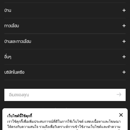
รู้จักอนันดา
คอนโดพร้อมอยู่
คอนโดสุขุมวิท
ข้อมูลบริษัท
COCO PARC
บ้าน
คอนโด 2 ชั้น (Duplex / Loft)
คอนโดพระราม 4
นักลงทุนสัมพันธ์
COCO PARC
ANANN VILLAS
คอนโดพระราม 9
อนันดา เมมเบอร์คลับ
ทาวน์โฮม
ANANN VILLAS
IDEO Q
คอนโดบางนา
The Gen C Blog
URBANIO
ไอดีโอ คิว สุขุมวิท 36
URBANIO
บ้านและทาวน์โฮม
ภาพยนตร์โฆษณาบริษัท
เออร์บานิโอ เมซ วิภาวดี-แจ้งวัฒนะ
เออร์บานิโอ โว้ก วิภาวดี-แจ้งวัฒนะ
CULTURE
อนันดาเพื่อสังคม
ทาวน์โฮมพร้อมอยู่
UNIO TOWN
อื่นๆ
CULTURE THONGLOR
ร่วมงานกับอนันดา
ARTALE
บ้านพร้อมอยู่
ยูนิโอ ทาวน์ ประชาอุทิศ 76
CULTURE CHULA
ติดต่อเรา
อาร์เทล อโศก-พระราม 9
คำถามที่พบบ่อย
ยูนิโอ ทาวน์ สุขสวัสดิ์ 30
บริษัทในเครือ
IDEO MOBI
เช่าพื้นที่ร้านค้าในโครงการ
ยูนิโอ ทาวน์ ศรีนครินทร์-บางนา
AIRI
HELIX
ไอดีโอ โมบิ สุขุมวิท อีสต์พอยท์
เสนอขายที่ดิน
ยูนิโอ ทาวน์ ลำลูกกา คลอง 4
แอริ สุขุมวิท - บางนา กม.5
ไอดีโอ โมบิ สุขุมวิท 40
THE AGENT
คำนวนสินเชื่อ
แอริ แจ้งวัฒนะ
THE WORKS
นัดเยี่ยมชมโครงการ
แอริ พระราม 2
IDEO
บันทึกความร่วมมือการต่อต้านการให้สินบน
© 2564 บริษัท อนันดา ดีเวลลอปเม้นท์ จำกัด (มหาชน)
ไอดีโอ รามคำแหง - ลำสาลี สเตชั่น
ANDA
เว็บไซต์นี้ใช้คุกกี้
บันทึกความร่วมมือด้านจรรยาบรรณและจริยธรรมทางธุรกิจ
ข้อตกลงและเงื่อนไข
นโยบายความเป็นส่วนตัว
ไอดีโอ สุขุมวิท-พระราม 4
เราใช้คุกกี้เพื่อเพิ่มประสบการณ์ที่ดีในการใช้เว็บไซต์ แสดงเนื้อหาและโฆษณา
อันดา ราชพฤกษ์-แจ้งวัฒนะ
A Foreign Buyer's Guide
ไอดีโอ พระราม 9 - อโศก
ให้ตรงกับความสนใจ รวมถึงเพื่อวิเคราะห์การเข้าใช้งานเว็บไซต์และทำความ