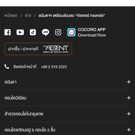
หน้าแรก
/
ข่าว
/
อนันดาฯ เตรียมส่งมอบ “คัลเจอร์ ทองหล่อ”
ติดต่อเจ้าหน้าที่
+66 2 316 2222
อนันดา
ค้นหาโครงการ
คอนโดมิเนียม
โปรโมชั่น
ASHTON
ข่าวสาร
สำรวจคอนโดในกรุงเทพ
แอชตัน อโศก
Ananda iStore
แอชตัน สีลม
คอนโดทั้งหมดในกรุงเทพ
Cocoro Application
คอนโดพร้อมอยู่ & คอนโด 2 ชั้น
แอชตัน อโศก-พระราม 9
คอนโดใกล้รถไฟฟ้า BTS / MRT / ARL