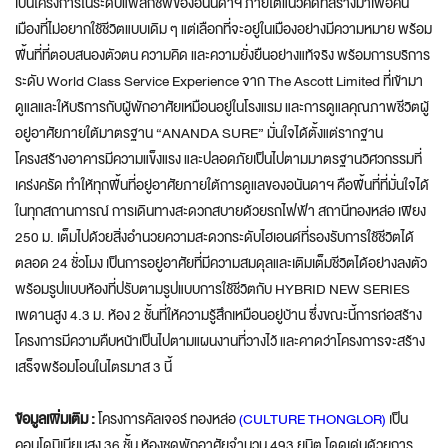
เป็นโครงการในระดับแฟลกชิพของอนันดาฯ ภายใต้แนวคิดที่สร้างมาเพื่อคน
เมืองที่ไม่อยากใช้ชีวิตแบบเดิม ๆ แต่เลือกที่จะอยู่ในเมืองอย่างมีความหมาย พร้อม
พื้นที่ที่ตอบสนองตัวตน ความคิด และความยั่งยืนอย่างแท้จริง พร้อมการบริการ
ระดับ World Class Service Experience จาก The Ascott Limited ที่เข้ามา
ดูแลและให้บริการกับผู้พักอาศัยเหมือนอยู่ในโรงแรม และการดูแลคุณภาพชีวิตผู้
อยู่อาศัยภายใต้มาตรฐาน “ANANDA SURE” มั่นใจได้ตั้งแต่รากฐาน
โครงสร้างอาคารมีความแข็งแรง และปลอดภัยเป็นไปตามมาตรฐานวิศวกรรมที่
เคร่งครัด ทำให้ทุกพื้นที่อยู่อาศัยภายใต้การดูแลของอนันดาฯ คือพื้นที่ที่มั่นใจได้
ในทุกสถานการณ์ การเดินทางสะดวกสบายด้วยรถไฟฟ้า สถานีทองหล่อ เพียง
250 ม. เต็มไปด้วยสิ่งอำนวยความสะดวกระดับไฮเอนด์ที่รองรับการใช้ชีวิตได้
ตลอด 24 ชั่วโมง เป็นการอยู่อาศัยที่มีความสมดุลและเติมเต็มชีวิตได้อย่างลงตัว
พร้อมรูปแบบห้องที่ปรับตามรูปแบบการใช้ชีวิตกับ HYBRID NEW SERIES
เพดานสูง 4.3 ม. ห้อง 2 ชั้นที่ให้ความรู้สึกเหมือนอยู่บ้าน ซึ่งขณะนี้การก่อสร้าง
โครงการมีความคืบหน้าเป็นไปตามแผนงานที่วางไว้ และคาดว่าโครงการจะสร้าง
เสร็จพร้อมโอนในไตรมาส 3 นี้
ข้อมูลเพิ่มเติม :
โครงการคัลเจอร์ ทองหล่อ
(CULTURE THONGLOR)
เป็น
คอนโดมิเนียมสูง 36 ชั้น ห้องชุดพักอาศัยจำนวน 493 ยูนิต โดดเด่นด้วยการ