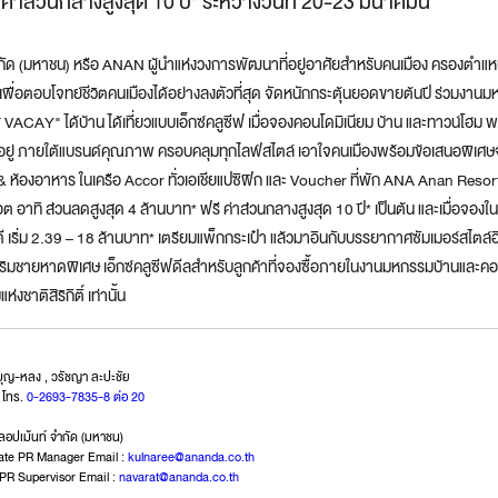
ค่าส่วนกลางสูงสุด 10 ปี* ระหว่างวันที่ 20-23 มีนาคมนี้
จำกัด (มหาชน) หรือ ANAN ผู้นำแห่งวงการพัฒนาที่อยู่อาศัยสำหรับคนเมือง ครองตำแ
ัยเพื่อตอบโจทย์ชีวิตคนเมืองได้อย่างลงตัวที่สุด จัดหนักกระตุ้นยอดขายต้นปี ร่วมงาน
AY" ได้บ้าน ได้เที่ยวแบบเอ็กซ์คลูซีฟ เมื่อจองคอนโดมิเนียม บ้าน และทาวน์โฮม 
อยู่ ภายใต้แบรนด์คุณภาพ ครอบคลุมทุกไลฟ์สไตล์ เอาใจคนเมืองพร้อมข้อเสนอพิเศษ
 ห้องอาหาร ในเครือ Accor ทั่วเอเชียแปซิฟิก และ Voucher ที่พัก ANA Anan Resort
 อาทิ ส่วนลดสูงสุด 4 ล้านบาท* ฟรี ค่าส่วนกลางสูงสุด 10 ปี* เป็นต้น และเมื่อจอง
เริ่ม 2.39 – 18 ล้านบาท* เตรียมแพ็กกระเป๋า แล้วมาอินกับบรรยากาศซัมเมอร์สไตล์อิต
ยู่ริมชายหาดพิเศษ เอ็กซ์คลูซีฟดีลสำหรับลูกค้าที่จองซื้อภายในงานมหกรรมบ้านและคอนโด
ชาติสิริกิติ์ เท่านั้น
บุญ-หลง , วรัชญา ละปะชัย
 โทร.
0-2693-7835-8 ต่อ 20
ลลอปเม้นท์ จำกัด (มหาชน)
porate PR Manager Email :
kulnaree@ananda.co.th
 PR Supervisor Email :
navarat@ananda.co.th