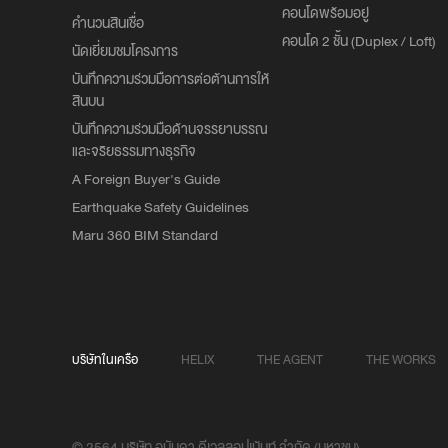
คอนโดพร้อมอยู่
คำนวนสินเชื่อ
คอนโด 2 ชั้น (Duplex / Loft)
นัดเยี่ยมชมโครงการ
บันทึกความร่วมมือการต่อต้านการให้
สินบน
บันทึกความร่วมมือด้านจรรยาบรรณ
และจริยธรรมทางธุรกิจ
A Foreign Buyer's Guide
Earthquake Safety Guidelines
Maru 360 BIM Standard
บริษัทในเครือ
HELIX
THE AGENT
THE WORKS
© 2564 บริษัท อนันดา ดีเวลลอปเม้นท์ จำกัด (มหาชน)