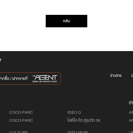
กลับ
7
ข่าวสาร
น
บ้
COCO PARC
IDEO Q
A
COCO PARC
ไอดีโอ คิว สุขุมวิท 36
A
CULTURE
IDEO MOBI
U