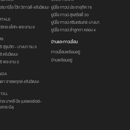
อร์บานิโอ โว้ก วิภาวดี-แจ้งวัฒนะ
ยูนิโอ ทาวน์ ประชาอุทิศ 76
ยูนิโอ ทาวน์ สุขสวัสดิ์ 30
RTALE
ยูนิโอ ทาวน์ ศรีนครินทร์-บางนา
ร์เทล อโศก-พระราม 9
ยูนิโอ ทาวน์ ลำลูกกา คลอง 4
RI
บ้านและทาวน์โฮม
ริ สุขุมวิท - บางนา กม.5
ทาวน์โฮมพร้อมอยู่
ริ แจ้งวัฒนะ
บ้านพร้อมอยู่
ริ พระราม 2
NDA
นดา ราชพฤกษ์-แจ้งวัฒนะ
TOLL
โทล บาหลี บีช (มอเตอร์เวย์–
ดกระบัง)