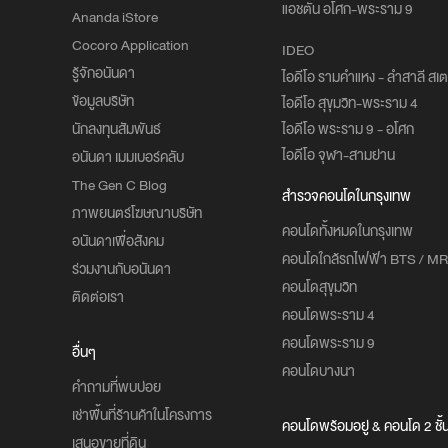
แอชตัน อโศก-พระราม 9
Ananda iStore
Cocoro Application
IDEO
รู้จักอนันดา
ไอดีโอ รามคำแหง - ลำสาลี สเตช
ข้อมูลบริษัท
ไอดีโอ สุขุมวิท-พระราม 4
นักลงทุนสัมพันธ์
ไอดีโอ พระราม 9 - อโศก
ไอดีโอ จุฬา-สามย่าน
อนันดา เมมเบอร์คลับ
The Gen C Blog
สำรวจคอนโดในกรุงเทพ
ภาพยนตร์โฆษณาบริษัท
คอนโดทั้งหมดในกรุงเทพ
อนันดาเพื่อสังคม
คอนโดใกล้รถไฟฟ้า BTS / MR
ร่วมงานกับอนันดา
คอนโดสุขุมวิท
ติดต่อเรา
คอนโดพระราม 4
คอนโดพระราม 9
อื่นๆ
คอนโดบางนา
คำถามที่พบบ่อย
เช่าพื้นที่ร้านค้าในโครงการ
คอนโดพร้อมอยู่ & คอนโด 2 ชั้
เสนอขายที่ดิน