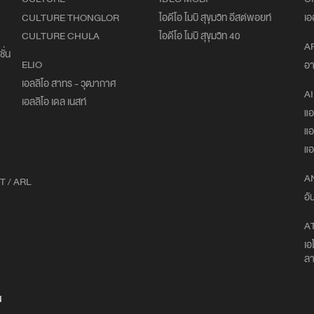
CULTURE THONGLOR
ไอดีโอ โมบิ สุขุมวิท อีสต์พอยท์
เอ
CULTURE CHULA
ไอดีโอ โมบิ สุขุมวิท 40
A
ั่น
ELIO
อา
เอลลิโอ สาทร - วุฒากาศ
AI
เอลลิโอ เดล เนสท์
แอ
แอ
แอ
A
T / ARL
อั
A
เอ
ลา
น