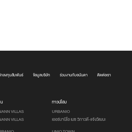
ักลงทุนสัมพันธ์
ข้อมูลบริษัท
ร่วมงานกับอนันดา
ติดต่อเรา
าน
ทาวน์โฮม
NANN VILLAS
URBANIO
NANN VILLAS
เออร์บานิโอ เมซ วิภาวดี-แจ้งวัฒนะ
RBANIO
UNIO TOWN