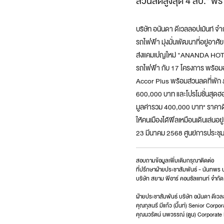
ส่วนลดสูงสุด 4 ลบ.* ฟรี 
บริษัท อนันดา ดีเวลลอปเม้นท์ 
รถไฟฟ้า มุ่งมั่นพัฒนาที่อยู่อาศ
ส่งแคมเปญใหม่ "ANANDA HOT VAC
รถไฟฟ้า กับ 17 โครงการ พร้อม
Accor Plus พร้อมส่วนลดที่พัก &
600,000 บาท และโปรโมชั่นสุดฮอต
มูลค่ารวม 400,000 บาท* ราคาดี 
ให้คนเมืองได้ฟีลเหมือนเดินเล่นอ
23 มีนาคม 2568 ศูนย์การประชุมแห่ง
สอบถามข้อมูลเพิ่มเติมกรุณาติดต่อ
ที่ปรึกษาฝ่ายประชาสัมพันธ์ - นันทพร 
บริษัท สยาม พีอาร์ คอนซัลแทนท์ จำกัด
ฝ่ายประชาสัมพันธ์ บริษัท อนันดา ดีเว
คุณกุลนรี มีแก้ว (มิ้นท์) Senior Cor
คุณนวรัตน์ นพวรรณ์ (ตูน) Corporate