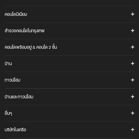
ค้นหาโครงการ
คอนโดมิเนียม
โปรโมชั่น
ASHTON
ข่าวสาร
สำรวจคอนโดในกรุงเทพ
แอชตัน อโศก
Ananda iStore
แอชตัน สีลม
คอนโดทั้งหมดในกรุงเทพ
Cocoro Application
คอนโดพร้อมอยู่ & คอนโด 2 ชั้น
แอชตัน อโศก-พระราม 9
คอนโดใกล้รถไฟฟ้า BTS / MRT / ARL
รู้จักอนันดา
คอนโดพร้อมอยู่
คอนโดสุขุมวิท
ข้อมูลบริษัท
COCO PARC
บ้าน
คอนโด 2 ชั้น (Duplex / Loft)
คอนโดพระราม 4
นักลงทุนสัมพันธ์
COCO PARC
ANANN VILLAS
คอนโดพระราม 9
อนันดา เมมเบอร์คลับ
ทาวน์โฮม
ANANN VILLAS
IDEO Q
คอนโดบางนา
The Gen C Blog
URBANIO
ไอดีโอ คิว สุขุมวิท 36
URBANIO
บ้านและทาวน์โฮม
ภาพยนตร์โฆษณาบริษัท
เออร์บานิโอ เมซ วิภาวดี-แจ้งวัฒนะ
เออร์บานิโอ โว้ก วิภาวดี-แจ้งวัฒนะ
CULTURE
อนันดาเพื่อสังคม
ทาวน์โฮมพร้อมอยู่
UNIO TOWN
อื่นๆ
CULTURE THONGLOR
ร่วมงานกับอนันดา
ARTALE
บ้านพร้อมอยู่
ยูนิโอ ทาวน์ ประชาอุทิศ 76
CULTURE CHULA
ติดต่อเรา
อาร์เทล อโศก-พระราม 9
คำถามที่พบบ่อย
ยูนิโอ ทาวน์ สุขสวัสดิ์ 30
บริษัทในเครือ
IDEO MOBI
เช่าพื้นที่ร้านค้าในโครงการ
ยูนิโอ ทาวน์ ศรีนครินทร์-บางนา
AIRI