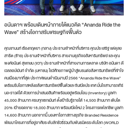
อนันดาฯ พร้อมเดินหน้าภายใต้แนวคิด “Ananda Ride the
Wave” สร้างโอกาสรับเศรษฐกิจฟื้นตัว
คุณชานนท์ เรืองกฤตยา (กลาง) ประธานเจ้าหน้าที่บริหาร คุณประเสริฐ แต่ดุลย
สาธิต (ซ้าย) ประธานเจ้าหน้าที่บริหาร สายงานธุรกิจอสังหาริมทรัพย์ และคุณ
พงศ์อนันต์ สุขเกษม (ขวา) ประธานเจ้าหน้าที่สายงานการตลาด บริษัท อนันดา ดี
เวลลอปเม้นท์ จำกัด (มหาชน) โชว์ศักยภาพผู้นำสู่แบรนด์อสังหาริมทรัพย์ที่เข้าใจ
คนเมืองมากที่สุด ประกาศแผนดำเนินงานปี 2566 “Ananda Ride the Wave”
เตรียมรับโอกาสหลังอสังหาริมทรัพย์ฟื้นตัวและจีนเปิดประเทศ มั่นใจสามารถเทิร์
นอะราวด์ได้ ด้วยการนำเสนอสินค้าพร้อมอยู่พร้อมโอน (Inventory) มูลค่า
45,000 ล้านบาท ครบทุกเซกเม้นท์ ตั้งเป้ารับรู้รายได้ 14,500 ล้านบาท เติบโต
20% เป้ายอดขาย 18,000 ล้านบาท พร้อมเปิดใหม่ 2 โครงการแฟลกชิพ มูลค่า
14,600 ล้านบาท นอกจากนี้ มองหาโอกาสทางธุรกิจ Branded Residence
พัฒนาโครงการที่อยู่อาศัยระดับลักชัวรี่ร่วมกับพันธมิตรระดับโลก (WORLD