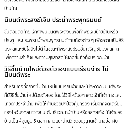
บ้านใหม่
นิมนต์พระสงฆ์เจิม ประน้ำพระพุทธมนต์
ขั้นตอนสุดท้าย เจ้าภาพนิมนต์พระสงฆ์เพื่อทำพิธีเจิมป้ายบ้านหรือ
ประตู และประพรมน้ำพระพุทธมนต์ตามห้องต่าง ๆ เพื่อความเป็นสิริ
มงคลและขับไล่สิ่งไม่ดี ในขณะที่พระสงฆ์รูปอื่นเจริญชัยมงคลคาถา
เพื่อความสำเร็จและความสุขสวัสดีให้เกิดขึ้นทั่วทั้งบริเวณบ้าน
วิธีขึ้นบ้านใหม่ด้วยตัวเองแบบเรียบง่าย ไม่
นิมนต์พระ
สำหรับใครที่อยากขึ้นบ้านใหม่แบบเรียบง่ายและไม่สะดวกนิมนต์พระ
ก็มีวิธีขึ้นบ้านใหม่ด้วยตัวเอง โดยใช้วิธีไหว้บอกกล่าวเจ้าที่เจ้าทางและ
เทวดาประจำบ้าน เพื่อให้ท่านช่วยปกป้องคุ้มครอง เริ่มจากจัดเตรียม
ของไหว้มงคลมาวางบนโต๊ะบริเวณหน้าบ้านหรือกลางแจ้ง ให้เจ้าของ
บ้านเป็นผู้จุดธูป 5 ดอก กล่าวแนะนำตัว ขออนุญาตเข้ามาอยู่อาศัย