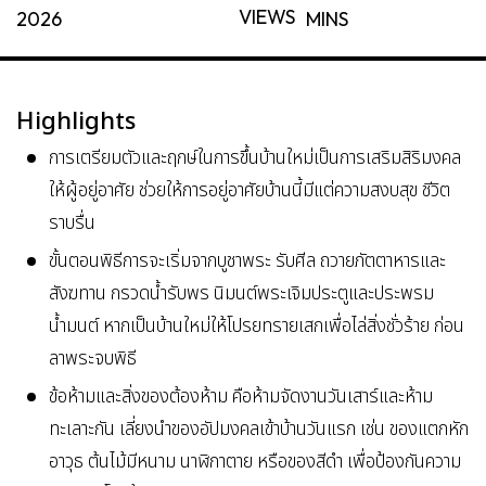
VIEWS
2026
MINS
Highlights
การเตรียมตัวและฤกษ์ในการขึ้นบ้านใหม่เป็นการเสริมสิริมงคล
ให้ผู้อยู่อาศัย ช่วยให้การอยู่อาศัยบ้านนี้มีแต่ความสงบสุข ชีวิต
ราบรื่น
ขั้นตอนพิธีการจะเริ่มจากบูชาพระ รับศีล ถวายภัตตาหารและ
สังฆทาน กรวดน้ำรับพร นิมนต์พระเจิมประตูและประพรม
น้ำมนต์ หากเป็นบ้านใหม่ให้โปรยทรายเสกเพื่อไล่สิ่งชั่วร้าย ก่อน
ลาพระจบพิธี
ข้อห้ามและสิ่งของต้องห้าม คือห้ามจัดงานวันเสาร์และห้าม
ทะเลาะกัน เลี่ยงนำของอัปมงคลเข้าบ้านวันแรก เช่น ของแตกหัก
อาวุธ ต้นไม้มีหนาม นาฬิกาตาย หรือของสีดำ เพื่อป้องกันความ