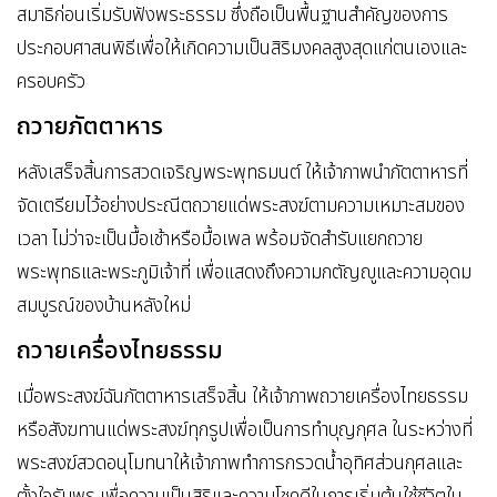
สมาธิก่อนเริ่มรับฟังพระธรรม ซึ่งถือเป็นพื้นฐานสำคัญของการ
ประกอบศาสนพิธีเพื่อให้เกิดความเป็นสิริมงคลสูงสุดแก่ตนเองและ
ครอบครัว
ถวายภัตตาหาร
หลังเสร็จสิ้นการสวดเจริญพระพุทธมนต์ ให้เจ้าภาพนำภัตตาหารที่
จัดเตรียมไว้อย่างประณีตถวายแด่พระสงฆ์ตามความเหมาะสมของ
เวลา ไม่ว่าจะเป็นมื้อเช้าหรือมื้อเพล พร้อมจัดสำรับแยกถวาย
พระพุทธและพระภูมิเจ้าที่ เพื่อแสดงถึงความกตัญญูและความอุดม
สมบูรณ์ของบ้านหลังใหม่
ถวายเครื่องไทยธรรม
เมื่อพระสงฆ์ฉันภัตตาหารเสร็จสิ้น ให้เจ้าภาพถวายเครื่องไทยธรรม
หรือสังฆทานแด่พระสงฆ์ทุกรูปเพื่อเป็นการทำบุญกุศล ในระหว่างที่
พระสงฆ์สวดอนุโมทนาให้เจ้าภาพทำการกรวดน้ำอุทิศส่วนกุศลและ
ตั้งใจรับพร เพื่อความเป็นสิริและความโชคดีในการเริ่มต้นใช้ชีวิตใน