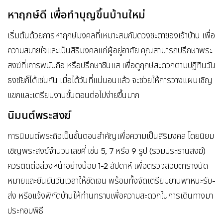
หาฤกษ์ดี เพื่อทำบุญขึ้นบ้านใหม่
เริ่มต้นด้วยการหาฤกษ์มงคลที่เหมาะสมกับดวงชะตาของเจ้าบ้าน เพื่อ
ความสบายใจและเป็นสิริมงคลแก่ผู้อยู่อาศัย คุณสามารถปรึกษาพระ
สงฆ์ที่เคารพนับถือ หรือปรึกษาซินแส เพื่อดูฤกษ์สะดวกตามปฏิทินวัน
ธงชัยก็ได้เช่นกัน เมื่อได้วันที่แน่นอนแล้ว จะช่วยให้การวางแผนเชิญ
แขกและเตรียมงานขั้นตอนต่อไปง่ายขึ้นมาก
นิมนต์พระสงฆ์
การนิมนต์พระถือเป็นขั้นตอนสำคัญเพื่อความเป็นสิริมงคล โดยนิยม
เชิญพระสงฆ์จำนวนเลขคี่ เช่น 5, 7 หรือ 9 รูป (รวมประธานสงฆ์)
ควรติดต่อล่วงหน้าอย่างน้อย 1-2 สัปดาห์ เพื่อตรวจสอบตารางนัด
หมายและยืนยันวันเวลาให้ชัดเจน พร้อมทั้งจัดเตรียมยานพาหนะรับ-
ส่ง หรือแจ้งพิกัดบ้านให้ท่านทราบเพื่อความสะดวกในการเดินทางมา
ประกอบพิธี