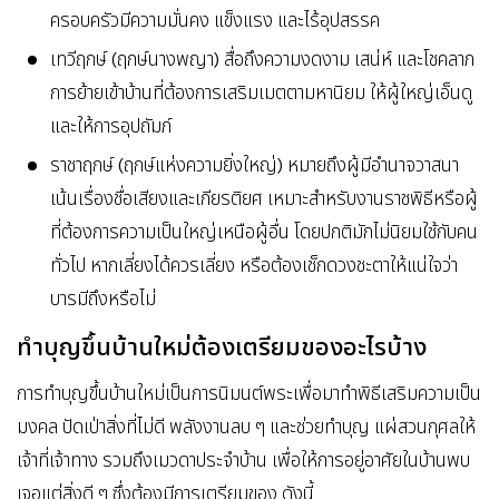
ครอบครัวมีความมั่นคง แข็งแรง และไร้อุปสรรค
เทวีฤกษ์ (ฤกษ์นางพญา) สื่อถึงความงดงาม เสน่ห์ และโชคลาภ
การย้ายเข้าบ้านที่ต้องการเสริมเมตตามหานิยม ให้ผู้ใหญ่เอ็นดู
และให้การอุปถัมภ์
ราชาฤกษ์ (ฤกษ์แห่งความยิ่งใหญ่) หมายถึงผู้มีอำนาจวาสนา
เน้นเรื่องชื่อเสียงและเกียรติยศ เหมาะสำหรับงานราชพิธีหรือผู้
ที่ต้องการความเป็นใหญ่เหนือผู้อื่น โดยปกติมักไม่นิยมใช้กับคน
ทั่วไป หากเลี่ยงได้ควรเลี่ยง หรือต้องเช็กดวงชะตาให้แน่ใจว่า
บารมีถึงหรือไม่
ทำบุญขึ้นบ้านใหม่ต้องเตรียมของอะไรบ้าง
การทำบุญขึ้นบ้านใหม่เป็นการนิมนต์พระเพื่อมาทำพิธีเสริมความเป็น
มงคล ปัดเป่าสิ่งที่ไม่ดี พลังงานลบ ๆ และช่วยทำบุญ แผ่สวนกุศลให้
เจ้าที่เจ้าทาง รวมถึงเมวดาประจำบ้าน เพื่อให้การอยู่อาศัยในบ้านพบ
เจอแต่สิ่งดี ๆ ซึ่งต้องมีการเตรียมของ ดังนี้