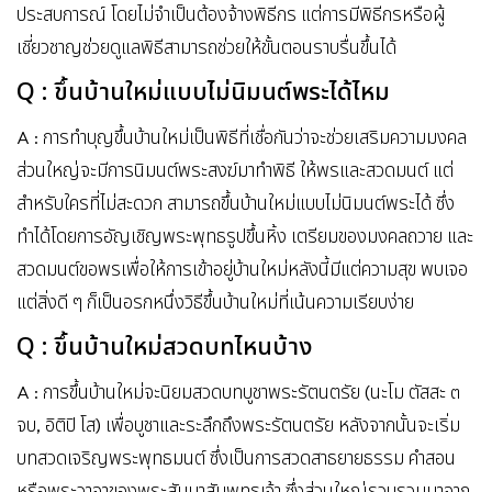
ประสบการณ์ โดยไม่จำเป็นต้องจ้างพิธีกร แต่การมีพิธีกรหรือผู้
เชี่ยวชาญช่วยดูแลพิธีสามารถช่วยให้ขั้นตอนราบรื่นขึ้นได้
Q :
ขึ้นบ้านใหม่แบบไม่นิมนต์พระได้ไหม
A : การทำบุญขึ้นบ้านใหม่เป็นพิธีที่เชื่อกันว่าจะช่วยเสริมความมงคล
ส่วนใหญ่จะมีการนิมนต์พระสงฆ์มาทำพิธี ให้พรและสวดมนต์ แต่
สำหรับใครที่ไม่สะดวก สามารถขึ้นบ้านใหม่แบบไม่นิมนต์พระได้ ซึ่ง
ทำได้โดยการอัญเชิญพระพุทธรูปขึ้นหิ้ง เตรียมของมงคลถวาย และ
สวดมนต์ขอพรเพื่อให้การเข้าอยู่บ้านใหม่หลังนี้มีแต่ความสุข พบเจอ
แต่สิ่งดี ๆ ก็เป็นอรกหนึ่งวิธีขึ้นบ้านใหม่ที่เน้นความเรียบง่าย
Q :
ขึ้นบ้านใหม่สวดบทไหนบ้าง
A : การขึ้นบ้านใหม่จะนิยมสวดบทบูชาพระรัตนตรัย (นะโม ตัสสะ ๓
จบ, อิติปิ โส) เพื่อบูชาและระลึกถึงพระรัตนตรัย หลังจากนั้นจะเริ่ม
บทสวดเจริญพระพุทธมนต์ ซึ่งเป็นการสวดสาธยายธรรม คำสอน
หรือพระวาจาของพระสัมมาสัมพุทธเจ้า ซึ่งส่วนใหญ่รวบรวมมาจาก