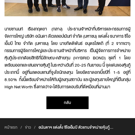
นายชานนท์ เรืองกฤตยา (กลาง) ประธานเจ้าหน้าที่บริหารและกรรมการผู้
จัดการใหญ่ บริษัท อนันดา ดีเวลลอปเม้นท์ จำกัด (มหาชน) แต่งตั้ง ธนาคาร ซีไอ
เอ็มบี ไทย จำกัด (มหาชน) โดย นายกิตติพันธ์ อนุตรโสตถิ (ที่ 2 จากขวา)
กรรมการผู้จัดการใหญ่และประธานเจ้าหน้าที่บริหาร เป็นผู้จัดการการจำหน่าย
หุ้นกู้ประเภทด้อยสิทธิที่มีลักษณะคล้ายทุน (HYBRID BOND) ชุดที่ 1 โดย
เตรียมออกและเสนอขายหุ้นกู้ ในระหว่างวันที่ 20-25 กันยายน นี้ จุดเด่นของหุ้นกู้
ประเภทนี้ อยู่ที่ผลตอบแทนที่จูงใจนักลงทุน โดยอัตราดอกเบี้ยปีที่ 1-5 อยู่ที่
8.50% ทั้งนี้เตรียมจำหน่ายให้กับผู้ลงทุนสถาบัน และผู้ลงทุนรายใหญ่ที่เป็นกลุ่ม
High Net Worth ซึ่งคาดว่าจะได้รับการตอบรับที่ดีเหมือนที่ผ่านมา
กลับ
หน้าแรก
/
ข่าว
/
อนันดาฯ แต่งตั้ง ซีไอเอ็มบี ตัวแทนจำหน่ายหุ้นกู้
ด้อยสิทธิคล้ายทุน เปิดจอง 20-25 ก.ย.นี้