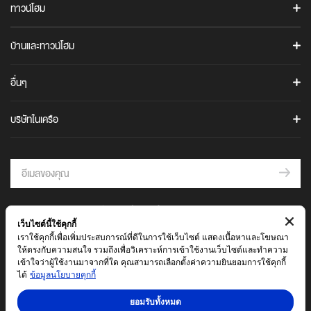
คอนโดพระราม 9
อนันดา เมมเบอร์คลับ
ทาวน์โฮม
ANANN VILLAS
IDEO Q
คอนโดบางนา
The Gen C Blog
URBANIO
ไอดีโอ คิว สุขุมวิท 36
URBANIO
บ้านและทาวน์โฮม
ภาพยนตร์โฆษณาบริษัท
เออร์บานิโอ เมซ วิภาวดี-แจ้งวัฒนะ
เออร์บานิโอ โว้ก วิภาวดี-แจ้งวัฒนะ
CULTURE
อนันดาเพื่อสังคม
ทาวน์โฮมพร้อมอยู่
UNIO TOWN
อื่นๆ
CULTURE THONGLOR
ร่วมงานกับอนันดา
ARTALE
บ้านพร้อมอยู่
ยูนิโอ ทาวน์ ประชาอุทิศ 76
CULTURE CHULA
ติดต่อเรา
อาร์เทล อโศก-พระราม 9
คำถามที่พบบ่อย
ยูนิโอ ทาวน์ สุขสวัสดิ์ 30
บริษัทในเครือ
IDEO MOBI
เช่าพื้นที่ร้านค้าในโครงการ
ยูนิโอ ทาวน์ ศรีนครินทร์-บางนา
AIRI
HELIX
ไอดีโอ โมบิ สุขุมวิท อีสต์พอยท์
เสนอขายที่ดิน
ยูนิโอ ทาวน์ ลำลูกกา คลอง 4
แอริ สุขุมวิท - บางนา กม.5
ไอดีโอ โมบิ สุขุมวิท 40
THE AGENT
คำนวนสินเชื่อ
แอริ แจ้งวัฒนะ
THE WORKS
นัดเยี่ยมชมโครงการ
แอริ พระราม 2
IDEO
บันทึกความร่วมมือการต่อต้านการให้สินบน
© 2564 บริษัท อนันดา ดีเวลลอปเม้นท์ จำกัด (มหาชน)
ไอดีโอ รามคำแหง - ลำสาลี สเตชั่น
ANDA
เว็บไซต์นี้ใช้คุกกี้
บันทึกความร่วมมือด้านจรรยาบรรณและจริยธรรมทางธุรกิจ
ข้อตกลงและเงื่อนไข
นโยบายความเป็นส่วนตัว
ไอดีโอ สุขุมวิท-พระราม 4
เราใช้คุกกี้เพื่อเพิ่มประสบการณ์ที่ดีในการใช้เว็บไซต์ แสดงเนื้อหาและโฆษณา
อันดา ราชพฤกษ์-แจ้งวัฒนะ
A Foreign Buyer's Guide
ไอดีโอ พระราม 9 - อโศก
ให้ตรงกับความสนใจ รวมถึงเพื่อวิเคราะห์การเข้าใช้งานเว็บไซต์และทำความ
เข้าใจว่าผู้ใช้งานมาจากที่ใด คุณสามารถเลือกตั้งค่าความยินยอมการใช้คุกกี้
Earthquake Safety Guidelines
ไอดีโอ จุฬา-สามย่าน
ATOLL
ได้
ข้อมูลนโยบายคุกกี้
Maru 360 BIM Standard
เอโทล บาหลี บีช (มอเตอร์เวย์–ลาดกระบัง)
ELIO
ยอมรับทั้งหมด