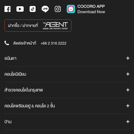
ติดต่อเจ้าหน้าที่
+66 2 316 2222
อนันดา
ค้นหาโครงการ
คอนโดมิเนียม
โปรโมชั่น
ASHTON
ข่าวสาร
สำรวจคอนโดในกรุงเทพ
แอชตัน อโศก
Ananda iStore
แอชตัน สีลม
คอนโดทั้งหมดในกรุงเทพ
Cocoro Application
คอนโดพร้อมอยู่ & คอนโด 2 ชั้น
แอชตัน อโศก-พระราม 9
คอนโดใกล้รถไฟฟ้า BTS / MRT / ARL
รู้จักอนันดา
คอนโดพร้อมอยู่
คอนโดสุขุมวิท
ข้อมูลบริษัท
COCO PARC
บ้าน
คอนโด 2 ชั้น (Duplex / Loft)
คอนโดพระราม 4
นักลงทุนสัมพันธ์
COCO PARC
ANANN VILLAS